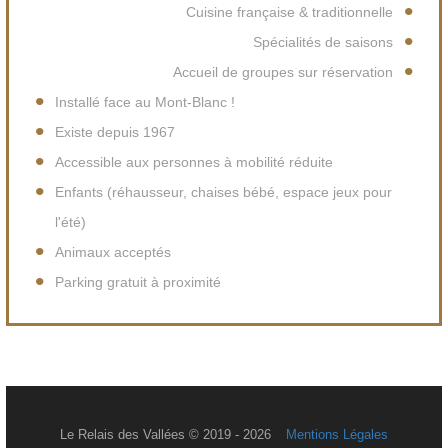
Cuisine française & traditionnelle
Spécialités de saisons
Accueil de groupes sur réservation
Installé face au Mont-Blanc !
Existe depuis 1967
Accessible aux personnes à mobilité réduite
Enfants (réhausseur, chaises bébé, espace jeux pour
l'été)
Animaux acceptés
Parking gratuit à proximité
Le Relais des Vallées © 2019 - 2026
Mentions Légales