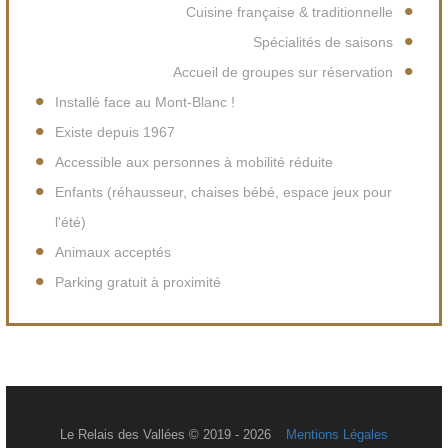
Cuisine française & traditionnelle
Spécialités de saisons
Accueil de groupes sur réservation
Installé face au Mont-Blanc !
Existe depuis 1967
Accessible aux personnes à mobilité réduite
Enfants (réhausseur, chaises bébé, espace jeux pour
l'été)
Animaux acceptés
Parking gratuit à proximité
Le Relais des Vallées © 2019 - 2026
Mentions Légales