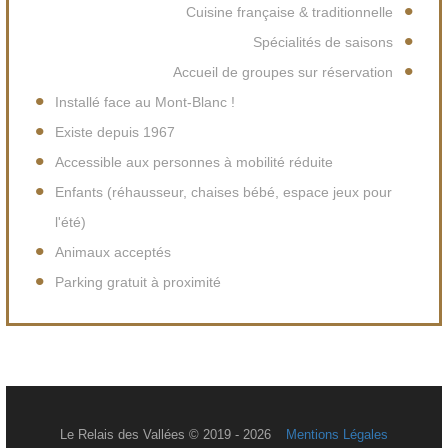
Cuisine française & traditionnelle
Spécialités de saisons
Accueil de groupes sur réservation
Installé face au Mont-Blanc !
Existe depuis 1967
Accessible aux personnes à mobilité réduite
Enfants (réhausseur, chaises bébé, espace jeux pour
l'été)
Animaux acceptés
Parking gratuit à proximité
Le Relais des Vallées © 2019 - 2026
Mentions Légales